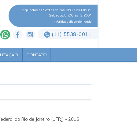
Segundas às Sextas-feiras: 8h00 às 19h00
Sábados: 8h00 às 12h00*
*Verifique disponibilidade
(11) 5538-0011
LIZAÇÃO
CONTATO
ederal do Rio de Janeiro (UFRJ) - 2016