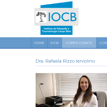
Home
IOCB
Corpo
clínico
HOME
IOCB
CORPO CLÍNICO
CON
Convênios
Especialidades
Dra. Rafaela Rizzo Iervolino
Serviços
Artigos
Localização
Contato