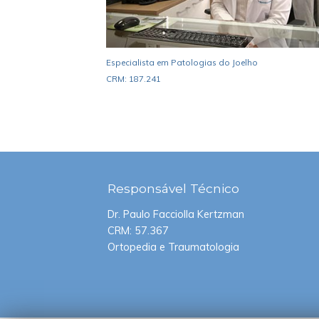
Especialista em Patologias do Joelho
CRM: 187.241
Responsável
Técnico
Dr. Paulo Facciolla Kertzman
CRM: 57.367
Ortopedia e Traumatologia