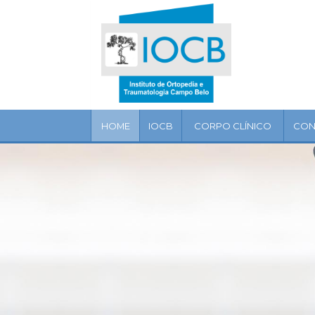
Home
IOCB
Corpo
clínico
HOME
IOCB
CORPO CLÍNICO
CON
Convênios
Especialidades
Serviços
Artigos
Localização
Contato