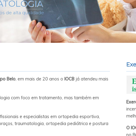
ATOLOGIA
s de alta qualidade
Exe
mpo Belo
, em mais de 20 anos o
IOCB
já atendeu mais
ologia com foco em tratamento, mas também em
Exer
ince
melh
issionais e especialistas em ortopedia esportiva,
 braços, traumatologia, ortopedia pediátrica e postura
O IO
no Br