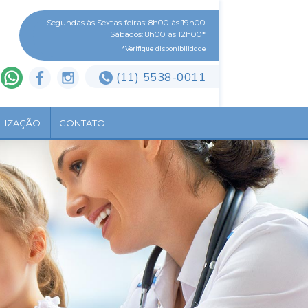
Segundas às Sextas-feiras: 8h00 às 19h00
Sábados: 8h00 às 12h00*
*Verifique disponibilidade
(11) 5538-0011
LIZAÇÃO
CONTATO